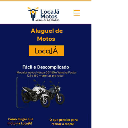
Aluguel de
Motos
LocaJÁ