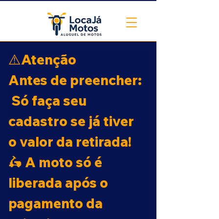
⚠️
Atenção
Antes de preencher:
 Só faça seu 
cadastro se já tiver 
o valor da retirada! 
🛵 A moto só é 
liberada após o 
pagamento da 