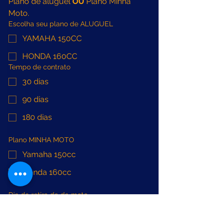
Plano de aluguel 
OU
 Plano Minha 
Moto.
Escolha seu plano de ALUGUEL
YAMAHA 150CC
HONDA 160CC
Tempo de contrato
30 dias
90 dias
180 dias
Plano MINHA MOTO
Yamaha 150cc
Honda 160cc
Dia da retira da da moto
Hoje