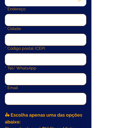
*
Endereço
*
Cidade
*
Código postal (CEP)
*
Tel/ WhatsApp
*
Email
🛵 Escolha apenas uma das opções 
abaixo: